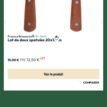
France Braseros
En Stock
Lot de deux spatules 20x10cm
ait
Ajouter à ma liste de souhait
HT
12,50 €
15,00 €
TTC
Voir le produit
COMPARER