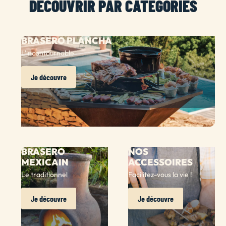
DÉCOUVRIR PAR CATÉGORIES
BRASERO PLANCHA
L'incontournable
Je découvre
BRASERO
NOS
MEXICAIN
ACCESSOIRES
Le traditionnel
Facilitez-vous la vie !
Je découvre
Je découvre