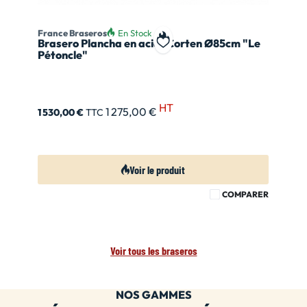
France Braseros
En Stock
Brasero Plancha en acier Corten Ø85cm "Le
Ajouter à ma liste de souhait
Pétoncle"
HT
1 275,00 €
1 530,00 €
TTC
Voir le produit
COMPARER
Voir tous les braseros
NOS GAMMES