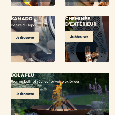
KAMADO
CHEMINÉE
D'EXTÉRIEUR
Inspiré du Japon
Je découvre
Je découvre
BOL À FEU
Pour embellir et réchauffer votre extérieur
Je découvre