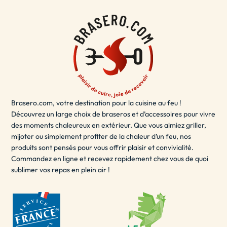
à votre décoration de terrasse.
Le brasero terrasse est également sécurisé et facile à
utiliser, vous permettant de
vous détendre
et de profiter
de votre espace extérieur en toute sécurité. Que vous
souhaitiez passer du temps en solo ou partager des
moments inoubliables avec des amis et de la famille, le
brasero terrasse est la solution idéale pour ajouter une
Brasero.com, votre destination pour la cuisine au feu !
touche de chaleur et de style à votre espace extérieur.
Découvrez un large choix de braseros et d’accessoires pour vivre
- LE BRASERO EXTÉRIEUR / BRASERO POUR
des moments chaleureux en extérieur. Que vous aimiez griller,
JARDIN
mijoter ou simplement profiter de la chaleur d’un feu, nos
produits sont pensés pour vous offrir plaisir et convivialité.
Un brasero extérieur est un
excellent choix
pour les
Commandez en ligne et recevez rapidement chez vous de quoi
sublimer vos repas en plein air !
soirées d'été en plein air. Il peut être utilisé pour se
réchauffer, cuisiner des aliments ou simplement pour
créer une ambiance agréable. Les braseros extérieurs
sont disponibles dans une variété de tailles et de
matériaux, y compris le fer, l'acier inoxydable, l'acier