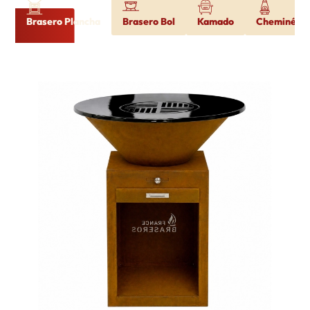
Brasero Plancha
Brasero Bol
Kamado
Cheminée d