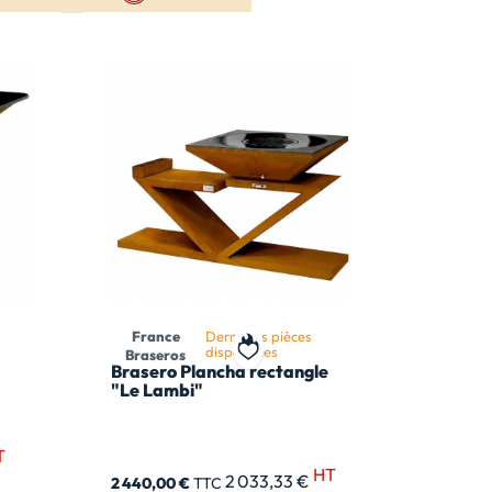
France
Dernières pièces
disponibles
Braseros
 ma liste de souhait
Ajouter à ma liste de souhait
Brasero Plancha rectangle
"Le Lambi"
T
HT
2 033,33 €
2 440,00 €
TTC