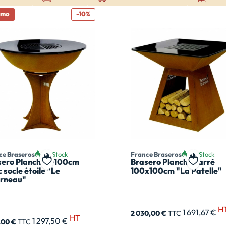
omo
-10%
ce Braseros
En Stock
France Braseros
En Stock
sero Plancha Ø100cm
Brasero Plancha carré
t
Ajouter à ma liste de souhait
Ajouter à
 socle étoile "Le
100x100cm "La Patelle"
orneau"
H
1 691,67 €
2 030,00 €
TTC
HT
1 297,50 €
7,00 €
TTC