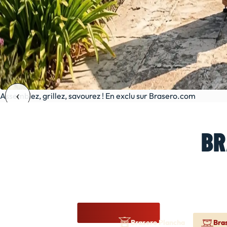
Assemblez, grillez, savourez ! En exclu sur Brasero.com
BR
Brasero Plancha
Bra