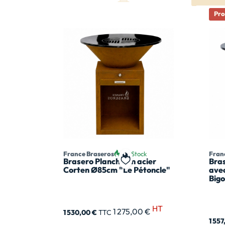
Pr
France Braseros
En Stock
Fran
Brasero Plancha en acier
Bra
Ajouter à ma liste de souhai
Corten Ø85cm "Le Pétoncle"
avec
Big
HT
1 275,00 €
1 530,00 €
TTC
1 55