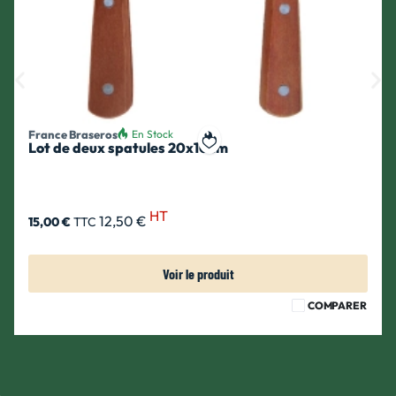
France Braseros
En Stock
Lot de deux spatules 20x10cm
ait
Ajouter à ma liste de souhait
HT
12,50 €
15,00 €
TTC
Voir le produit
COMPARER