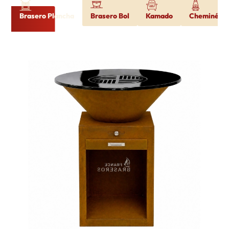
Brasero Plancha
Brasero Bol
Kamado
Cheminée d