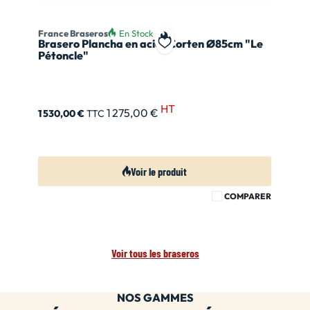
France Braseros
En Stock
Brasero Plancha en acier Corten Ø85cm "Le
Ajouter à ma liste de souhait
Pétoncle"
HT
1 275,00 €
1 530,00 €
TTC
Voir le produit
COMPARER
Voir tous les braseros
NOS GAMMES