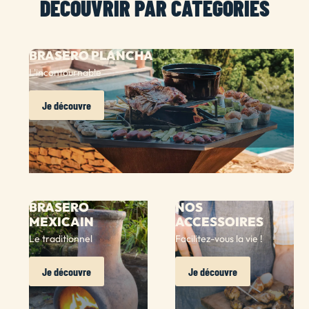
DÉCOUVRIR PAR CATÉGORIES
BRASERO PLANCHA
L'incontournable
Je découvre
BRASERO
NOS
MEXICAIN
ACCESSOIRES
Le traditionnel
Facilitez-vous la vie !
Je découvre
Je découvre