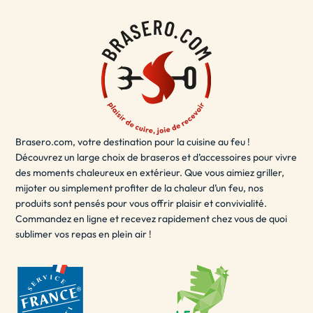
à votre décoration de terrasse.
Le brasero terrasse est également sécurisé et facile à
utiliser, vous permettant de
vous détendre
et de profiter
de votre espace extérieur en toute sécurité. Que vous
souhaitiez passer du temps en solo ou partager des
moments inoubliables avec des amis et de la famille, le
brasero terrasse est la solution idéale pour ajouter une
Brasero.com, votre destination pour la cuisine au feu !
touche de chaleur et de style à votre espace extérieur.
Découvrez un large choix de braseros et d’accessoires pour vivre
- LE BRASERO EXTÉRIEUR / BRASERO POUR
des moments chaleureux en extérieur. Que vous aimiez griller,
JARDIN
mijoter ou simplement profiter de la chaleur d’un feu, nos
produits sont pensés pour vous offrir plaisir et convivialité.
Un brasero extérieur est un
excellent choix
pour les
Commandez en ligne et recevez rapidement chez vous de quoi
sublimer vos repas en plein air !
soirées d'été en plein air. Il peut être utilisé pour se
réchauffer, cuisiner des aliments ou simplement pour
créer une ambiance agréable. Les braseros extérieurs
sont disponibles dans une variété de tailles et de
matériaux, y compris le fer, l'acier inoxydable, l'acier