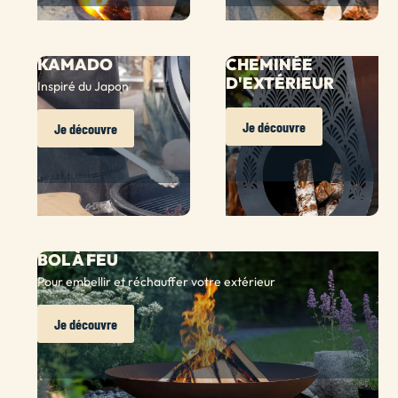
KAMADO
CHEMINÉE
D'EXTÉRIEUR
Inspiré du Japon
Je découvre
Je découvre
BOL À FEU
Pour embellir et réchauffer votre extérieur
Je découvre