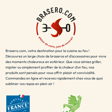
à votre décoration de terrasse.
Le brasero terrasse est également sécurisé et facile à
utiliser, vous permettant de
vous détendre
et de profiter
de votre espace extérieur en toute sécurité. Que vous
souhaitiez passer du temps en solo ou partager des
moments inoubliables avec des amis et de la famille, le
brasero terrasse est la solution idéale pour ajouter une
Brasero.com, votre destination pour la cuisine au feu !
touche de chaleur et de style à votre espace extérieur.
Découvrez un large choix de braseros et d’accessoires pour vivre
- LE BRASERO EXTÉRIEUR / BRASERO POUR
des moments chaleureux en extérieur. Que vous aimiez griller,
JARDIN
mijoter ou simplement profiter de la chaleur d’un feu, nos
produits sont pensés pour vous offrir plaisir et convivialité.
Un brasero extérieur est un
excellent choix
pour les
Commandez en ligne et recevez rapidement chez vous de quoi
sublimer vos repas en plein air !
soirées d'été en plein air. Il peut être utilisé pour se
réchauffer, cuisiner des aliments ou simplement pour
créer une ambiance agréable. Les braseros extérieurs
sont disponibles dans une variété de tailles et de
matériaux, y compris le fer, l'acier inoxydable, l'acier