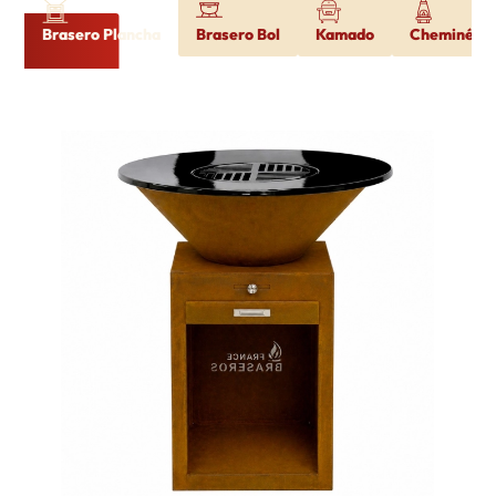
Brasero Plancha
Brasero Bol
Kamado
Cheminée d