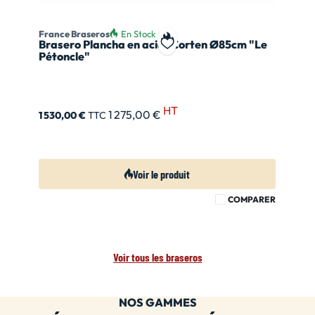
France Braseros
En Stock
Brasero Plancha en acier Corten Ø85cm "Le
Ajouter à ma liste de souhait
Pétoncle"
HT
1 275,00 €
1 530,00 €
TTC
Voir le produit
COMPARER
Voir tous les braseros
NOS GAMMES