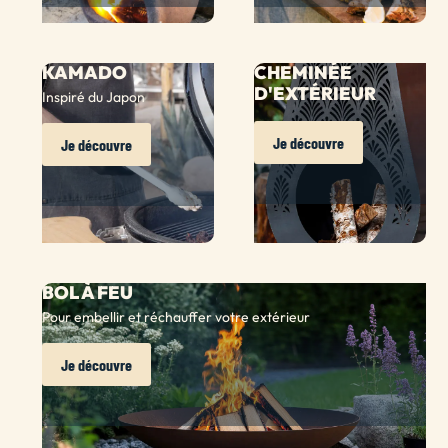
KAMADO
CHEMINÉE
D'EXTÉRIEUR
Inspiré du Japon
Je découvre
Je découvre
BOL À FEU
Pour embellir et réchauffer votre extérieur
Je découvre