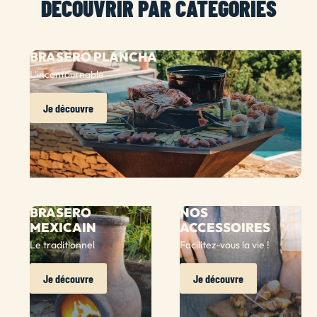
DÉCOUVRIR PAR CATÉGORIES
BRASERO PLANCHA
L'incontournable
Je découvre
BRASERO
NOS
MEXICAIN
ACCESSOIRES
Le traditionnel
Facilitez-vous la vie !
Je découvre
Je découvre