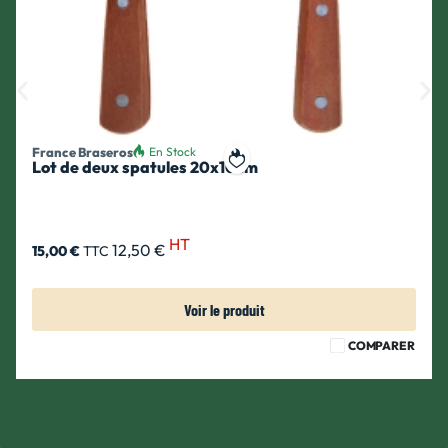
France Braseros
En Stock
Lot de deux spatules 20x10cm
ait
Ajouter à ma liste de souhait
HT
12,50 €
15,00 €
TTC
Voir le produit
COMPARER