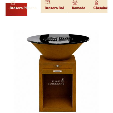
Brasero Plancha
Brasero Bol
Kamado
Cheminée d