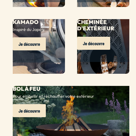
KAMADO
CHEMINÉE
D'EXTÉRIEUR
Inspiré du Japon
Je découvre
Je découvre
BOL À FEU
Pour embellir et réchauffer votre extérieur
Je découvre