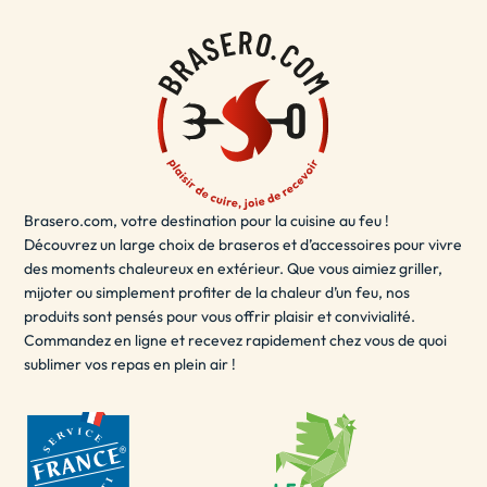
à votre décoration de terrasse.
Le brasero terrasse est également sécurisé et facile à
utiliser, vous permettant de
vous détendre
et de profiter
de votre espace extérieur en toute sécurité. Que vous
souhaitiez passer du temps en solo ou partager des
moments inoubliables avec des amis et de la famille, le
brasero terrasse est la solution idéale pour ajouter une
Brasero.com, votre destination pour la cuisine au feu !
touche de chaleur et de style à votre espace extérieur.
Découvrez un large choix de braseros et d’accessoires pour vivre
- LE BRASERO EXTÉRIEUR / BRASERO POUR
des moments chaleureux en extérieur. Que vous aimiez griller,
JARDIN
mijoter ou simplement profiter de la chaleur d’un feu, nos
produits sont pensés pour vous offrir plaisir et convivialité.
Un brasero extérieur est un
excellent choix
pour les
Commandez en ligne et recevez rapidement chez vous de quoi
sublimer vos repas en plein air !
soirées d'été en plein air. Il peut être utilisé pour se
réchauffer, cuisiner des aliments ou simplement pour
créer une ambiance agréable. Les braseros extérieurs
sont disponibles dans une variété de tailles et de
matériaux, y compris le fer, l'acier inoxydable, l'acier