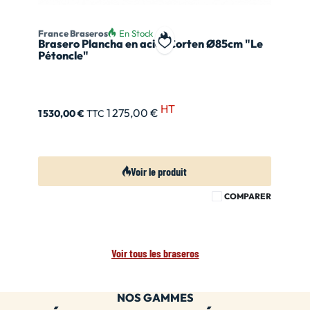
France Braseros
En Stock
Brasero Plancha en acier Corten Ø85cm "Le
Ajouter à ma liste de souhait
Pétoncle"
HT
1 275,00 €
1 530,00 €
TTC
Voir le produit
COMPARER
Voir tous les braseros
NOS GAMMES