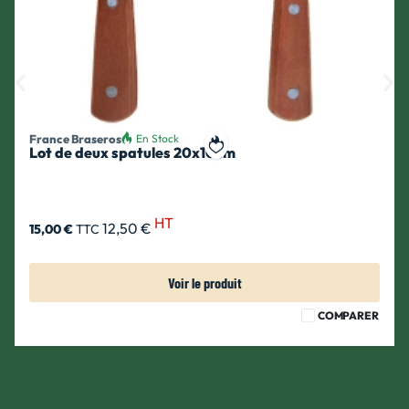
France Braseros
En Stock
Lot de deux spatules 20x10cm
ait
Ajouter à ma liste de souhait
HT
12,50 €
15,00 €
TTC
Voir le produit
COMPARER