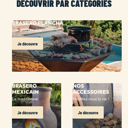
DÉCOUVRIR PAR CATÉGORIES
BRASERO PLANCHA
L'incontournable
Je découvre
BRASERO
NOS
MEXICAIN
ACCESSOIRES
Le traditionnel
Facilitez-vous la vie !
Je découvre
Je découvre