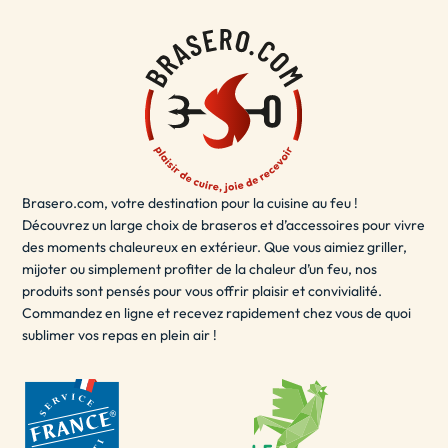
à votre décoration de terrasse.
Le brasero terrasse est également sécurisé et facile à
utiliser, vous permettant de
vous détendre
et de profiter
de votre espace extérieur en toute sécurité. Que vous
souhaitiez passer du temps en solo ou partager des
moments inoubliables avec des amis et de la famille, le
brasero terrasse est la solution idéale pour ajouter une
Brasero.com, votre destination pour la cuisine au feu !
touche de chaleur et de style à votre espace extérieur.
Découvrez un large choix de braseros et d’accessoires pour vivre
- LE BRASERO EXTÉRIEUR / BRASERO POUR
des moments chaleureux en extérieur. Que vous aimiez griller,
JARDIN
mijoter ou simplement profiter de la chaleur d’un feu, nos
produits sont pensés pour vous offrir plaisir et convivialité.
Un brasero extérieur est un
excellent choix
pour les
Commandez en ligne et recevez rapidement chez vous de quoi
sublimer vos repas en plein air !
soirées d'été en plein air. Il peut être utilisé pour se
réchauffer, cuisiner des aliments ou simplement pour
créer une ambiance agréable. Les braseros extérieurs
sont disponibles dans une variété de tailles et de
matériaux, y compris le fer, l'acier inoxydable, l'acier