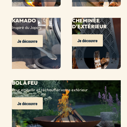
KAMADO
CHEMINÉE
D'EXTÉRIEUR
Inspiré du Japon
Je découvre
Je découvre
BOL À FEU
Pour embellir et réchauffer votre extérieur
Je découvre