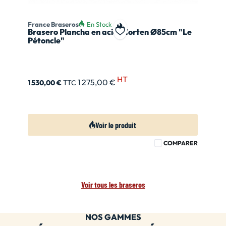
France Braseros
En Stock
Brasero Plancha en acier Corten Ø85cm "Le
Ajouter à ma liste de souhait
Pétoncle"
HT
1 275,00 €
1 530,00 €
TTC
Voir le produit
COMPARER
Voir tous les braseros
NOS GAMMES