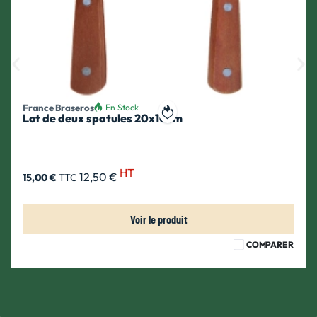
France Braseros
En Stock
Lot de deux spatules 20x10cm
ait
Ajouter à ma liste de souhait
HT
12,50 €
15,00 €
TTC
Voir le produit
COMPARER