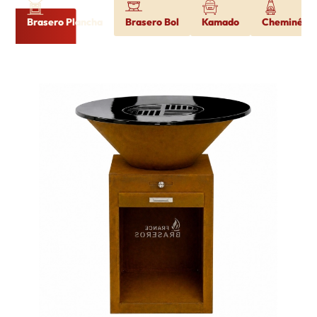
Brasero Plancha
Brasero Bol
Kamado
Cheminée d