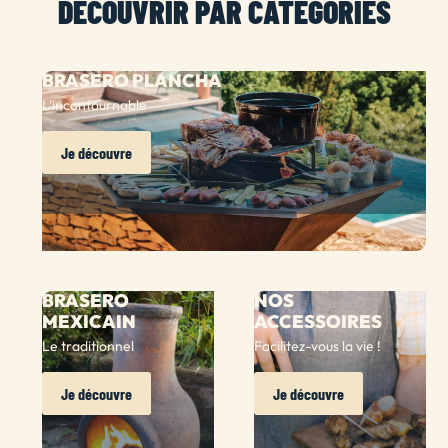
DÉCOUVRIR PAR CATÉGORIES
BRASERO PLANCHA
L'incontournable
Je découvre
BRASERO
NOS
MEXICAIN
ACCESSOIRES
Le traditionnel
Facilitez-vous la vie !
Je découvre
Je découvre