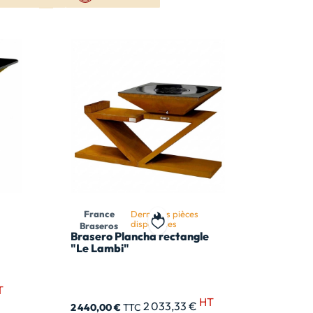
France
Dernières pièces
disponibles
Braseros
 ma liste de souhait
Ajouter à ma liste de souhait
Brasero Plancha rectangle
"Le Lambi"
T
HT
2 033,33 €
2 440,00 €
TTC