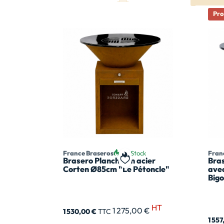
Pr
France Braseros
En Stock
Fran
Brasero Plancha en acier
Bra
Ajouter à ma liste de souhai
Corten Ø85cm "Le Pétoncle"
avec
Big
HT
1 275,00 €
1 530,00 €
TTC
1 55