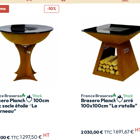
omo
-10%
ce Braseros
En Stock
France Braseros
En Stock
sero Plancha Ø100cm
Brasero Plancha carré
t
Ajouter à ma liste de souhait
Ajouter à
 socle étoile "Le
100x100cm "La Patelle"
orneau"
H
1 691,67 €
2 030,00 €
TTC
HT
1 297,50 €
7,00 €
TTC