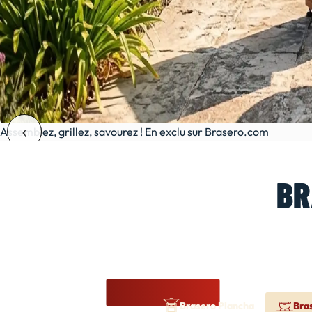
Assemblez, grillez, savourez ! En exclu sur Brasero.com
BR
Brasero Plancha
Bra