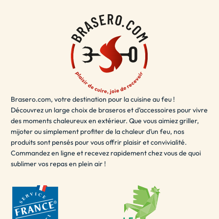
à votre décoration de terrasse.
Le brasero terrasse est également sécurisé et facile à
utiliser, vous permettant de
vous détendre
et de profiter
de votre espace extérieur en toute sécurité. Que vous
souhaitiez passer du temps en solo ou partager des
moments inoubliables avec des amis et de la famille, le
brasero terrasse est la solution idéale pour ajouter une
Brasero.com, votre destination pour la cuisine au feu !
touche de chaleur et de style à votre espace extérieur.
Découvrez un large choix de braseros et d’accessoires pour vivre
- LE BRASERO EXTÉRIEUR / BRASERO POUR
des moments chaleureux en extérieur. Que vous aimiez griller,
JARDIN
mijoter ou simplement profiter de la chaleur d’un feu, nos
produits sont pensés pour vous offrir plaisir et convivialité.
Un brasero extérieur est un
excellent choix
pour les
Commandez en ligne et recevez rapidement chez vous de quoi
sublimer vos repas en plein air !
soirées d'été en plein air. Il peut être utilisé pour se
réchauffer, cuisiner des aliments ou simplement pour
créer une ambiance agréable. Les braseros extérieurs
sont disponibles dans une variété de tailles et de
matériaux, y compris le fer, l'acier inoxydable, l'acier