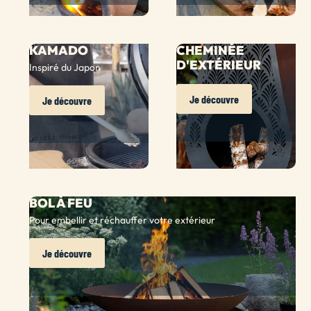
KAMADO
CHEMINÉE
D'EXTÉRIEUR
Inspiré du Japon
Je découvre
Je découvre
BOL À FEU
Pour embellir et réchauffer votre extérieur
Je découvre