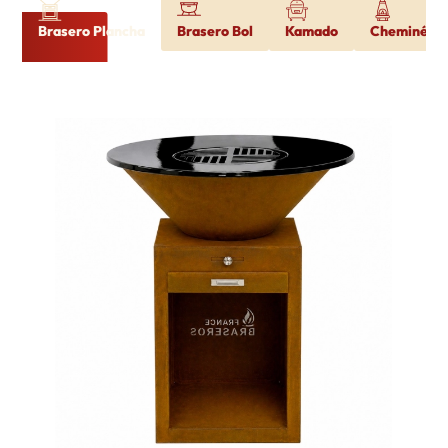
Brasero Plancha
Brasero Bol
Kamado
Cheminée d