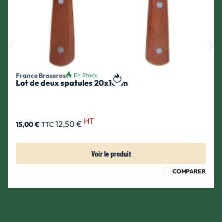
France Braseros
En Stock
Lot de deux spatules 20x10cm
ait
Ajouter à ma liste de souhait
HT
12,50 €
15,00 €
TTC
Voir le produit
COMPARER