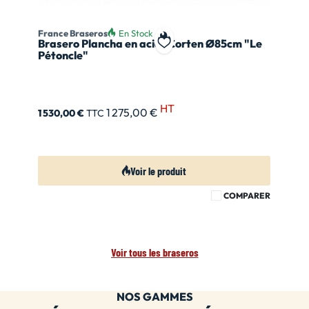
France Braseros
En Stock
Brasero Plancha en acier Corten Ø85cm "Le
Ajouter à ma liste de souhait
Pétoncle"
HT
1 275,00 €
1 530,00 €
TTC
Voir le produit
COMPARER
Voir tous les braseros
NOS GAMMES