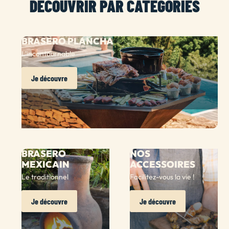
DÉCOUVRIR PAR CATÉGORIES
BRASERO PLANCHA
L'incontournable
Je découvre
BRASERO
NOS
MEXICAIN
ACCESSOIRES
Le traditionnel
Facilitez-vous la vie !
Je découvre
Je découvre