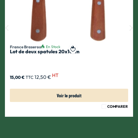
France Braseros
En Stock
Lot de deux spatules 20x10cm
ait
Ajouter à ma liste de souhait
HT
12,50 €
15,00 €
TTC
Voir le produit
COMPARER