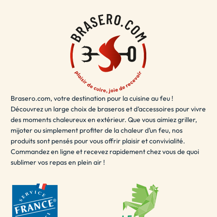
à votre décoration de terrasse.
Le brasero terrasse est également sécurisé et facile à
utiliser, vous permettant de
vous détendre
et de profiter
de votre espace extérieur en toute sécurité. Que vous
souhaitiez passer du temps en solo ou partager des
moments inoubliables avec des amis et de la famille, le
brasero terrasse est la solution idéale pour ajouter une
Brasero.com, votre destination pour la cuisine au feu !
touche de chaleur et de style à votre espace extérieur.
Découvrez un large choix de braseros et d’accessoires pour vivre
- LE BRASERO EXTÉRIEUR / BRASERO POUR
des moments chaleureux en extérieur. Que vous aimiez griller,
JARDIN
mijoter ou simplement profiter de la chaleur d’un feu, nos
produits sont pensés pour vous offrir plaisir et convivialité.
Un brasero extérieur est un
excellent choix
pour les
Commandez en ligne et recevez rapidement chez vous de quoi
sublimer vos repas en plein air !
soirées d'été en plein air. Il peut être utilisé pour se
réchauffer, cuisiner des aliments ou simplement pour
créer une ambiance agréable. Les braseros extérieurs
sont disponibles dans une variété de tailles et de
matériaux, y compris le fer, l'acier inoxydable, l'acier