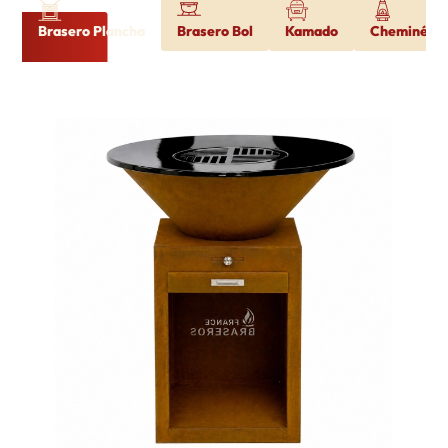
Brasero Plancha
Brasero Bol
Kamado
Cheminée d