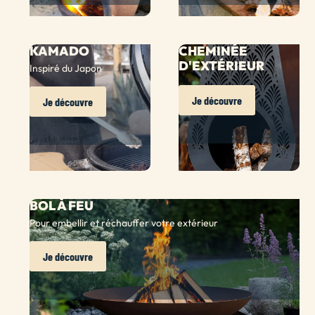
KAMADO
CHEMINÉE
D'EXTÉRIEUR
Inspiré du Japon
Je découvre
Je découvre
BOL À FEU
Pour embellir et réchauffer votre extérieur
Je découvre