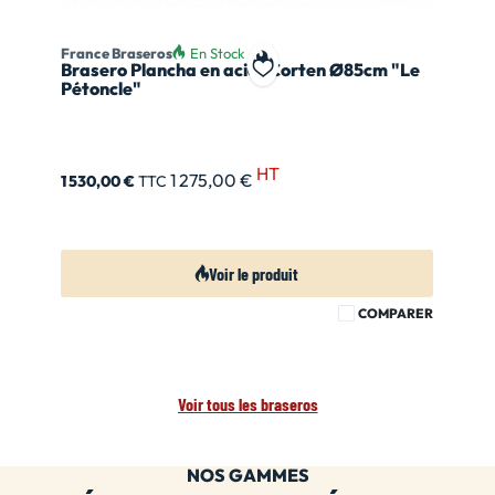
France Braseros
En Stock
Brasero Plancha en acier Corten Ø85cm "Le
Ajouter à ma liste de souhait
Pétoncle"
HT
1 275,00 €
1 530,00 €
TTC
Voir le produit
COMPARER
Voir tous les braseros
NOS GAMMES