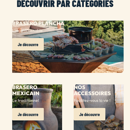
DÉCOUVRIR PAR CATÉGORIES
BRASERO PLANCHA
L'incontournable
Je découvre
BRASERO
NOS
MEXICAIN
ACCESSOIRES
Le traditionnel
Facilitez-vous la vie !
Je découvre
Je découvre