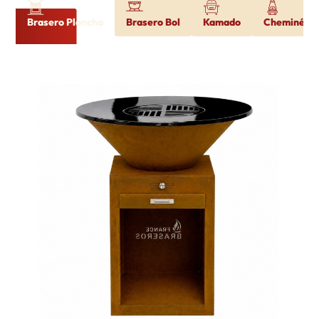
Brasero Plancha
Brasero Bol
Kamado
Cheminée d