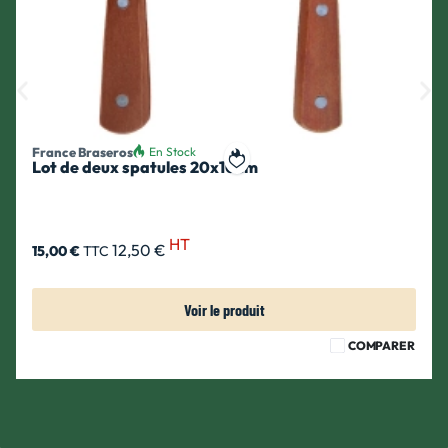
France Braseros
En Stock
Lot de deux spatules 20x10cm
ait
Ajouter à ma liste de souhait
HT
12,50 €
15,00 €
TTC
Voir le produit
COMPARER