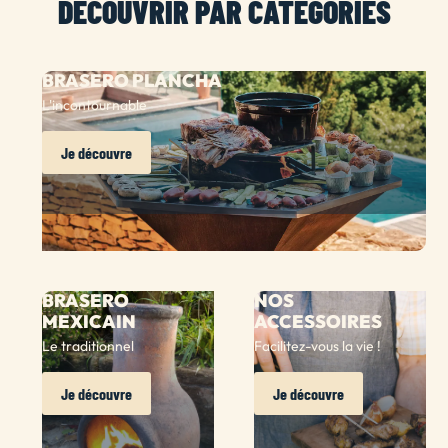
DÉCOUVRIR PAR CATÉGORIES
BRASERO PLANCHA
L'incontournable
Je découvre
BRASERO
NOS
MEXICAIN
ACCESSOIRES
Le traditionnel
Facilitez-vous la vie !
Je découvre
Je découvre