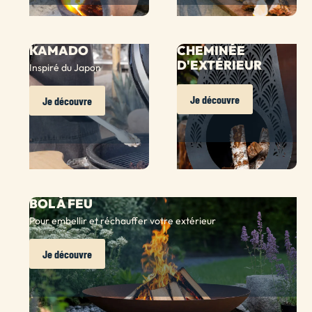
KAMADO
CHEMINÉE
D'EXTÉRIEUR
Inspiré du Japon
Je découvre
Je découvre
BOL À FEU
Pour embellir et réchauffer votre extérieur
Je découvre