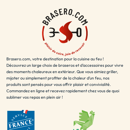
à votre décoration de terrasse.
Le brasero terrasse est également sécurisé et facile à
utiliser, vous permettant de
vous détendre
et de profiter
de votre espace extérieur en toute sécurité. Que vous
souhaitiez passer du temps en solo ou partager des
moments inoubliables avec des amis et de la famille, le
brasero terrasse est la solution idéale pour ajouter une
Brasero.com, votre destination pour la cuisine au feu !
touche de chaleur et de style à votre espace extérieur.
Découvrez un large choix de braseros et d’accessoires pour vivre
- LE BRASERO EXTÉRIEUR / BRASERO POUR
des moments chaleureux en extérieur. Que vous aimiez griller,
JARDIN
mijoter ou simplement profiter de la chaleur d’un feu, nos
produits sont pensés pour vous offrir plaisir et convivialité.
Un brasero extérieur est un
excellent choix
pour les
Commandez en ligne et recevez rapidement chez vous de quoi
sublimer vos repas en plein air !
soirées d'été en plein air. Il peut être utilisé pour se
réchauffer, cuisiner des aliments ou simplement pour
créer une ambiance agréable. Les braseros extérieurs
sont disponibles dans une variété de tailles et de
matériaux, y compris le fer, l'acier inoxydable, l'acier