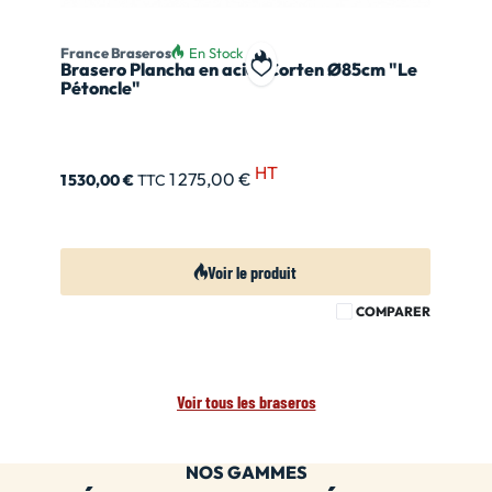
France Braseros
En Stock
Brasero Plancha en acier Corten Ø85cm "Le
Ajouter à ma liste de souhait
Pétoncle"
HT
1 275,00 €
1 530,00 €
TTC
Voir le produit
COMPARER
Voir tous les braseros
NOS GAMMES