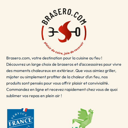
à votre décoration de terrasse.
Le brasero terrasse est également sécurisé et facile à
utiliser, vous permettant de
vous détendre
et de profiter
de votre espace extérieur en toute sécurité. Que vous
souhaitiez passer du temps en solo ou partager des
moments inoubliables avec des amis et de la famille, le
brasero terrasse est la solution idéale pour ajouter une
Brasero.com, votre destination pour la cuisine au feu !
touche de chaleur et de style à votre espace extérieur.
Découvrez un large choix de braseros et d’accessoires pour vivre
- LE BRASERO EXTÉRIEUR / BRASERO POUR
des moments chaleureux en extérieur. Que vous aimiez griller,
JARDIN
mijoter ou simplement profiter de la chaleur d’un feu, nos
produits sont pensés pour vous offrir plaisir et convivialité.
Un brasero extérieur est un
excellent choix
pour les
Commandez en ligne et recevez rapidement chez vous de quoi
sublimer vos repas en plein air !
soirées d'été en plein air. Il peut être utilisé pour se
réchauffer, cuisiner des aliments ou simplement pour
créer une ambiance agréable. Les braseros extérieurs
sont disponibles dans une variété de tailles et de
matériaux, y compris le fer, l'acier inoxydable, l'acier