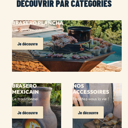
DÉCOUVRIR PAR CATÉGORIES
BRASERO PLANCHA
L'incontournable
Je découvre
BRASERO
NOS
MEXICAIN
ACCESSOIRES
Le traditionnel
Facilitez-vous la vie !
Je découvre
Je découvre