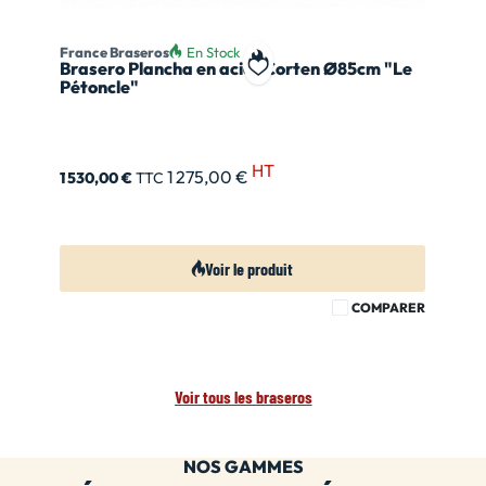
France Braseros
En Stock
Brasero Plancha en acier Corten Ø85cm "Le
Ajouter à ma liste de souhait
Pétoncle"
HT
1 275,00 €
1 530,00 €
TTC
Voir le produit
COMPARER
Voir tous les braseros
NOS GAMMES