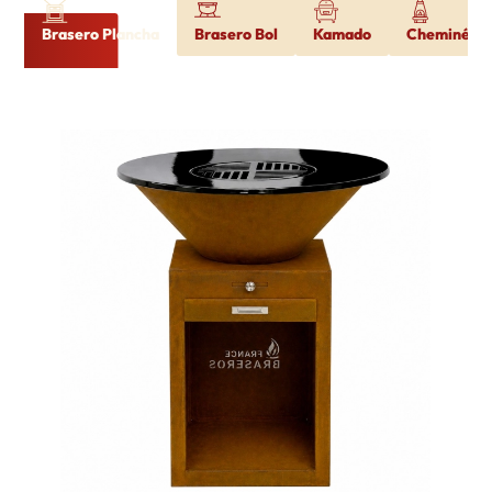
Brasero Plancha
Brasero Bol
Kamado
Cheminée d