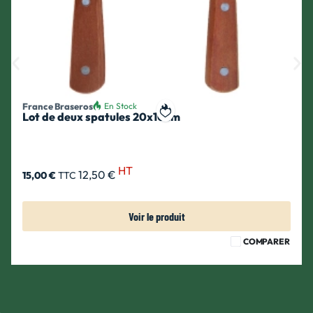
France Braseros
En Stock
Lot de deux spatules 20x10cm
ait
Ajouter à ma liste de souhait
HT
12,50 €
15,00 €
TTC
Voir le produit
COMPARER