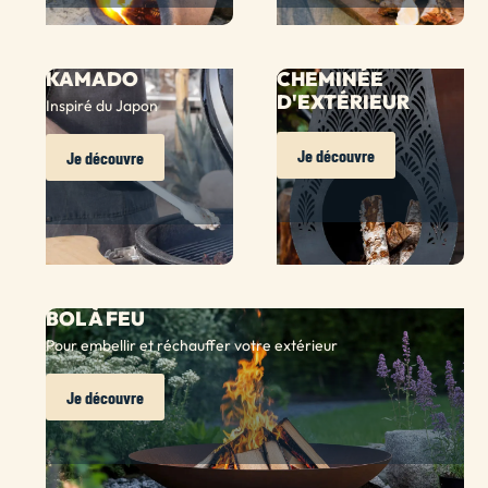
KAMADO
CHEMINÉE
D'EXTÉRIEUR
Inspiré du Japon
Je découvre
Je découvre
BOL À FEU
Pour embellir et réchauffer votre extérieur
Je découvre