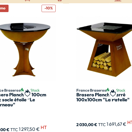
omo
-10%
ce Braseros
En Stock
France Braseros
En Stock
sero Plancha Ø100cm
Brasero Plancha carré
t
Ajouter à ma liste de souhait
Ajouter à
 socle étoile "Le
100x100cm "La Patelle"
orneau"
H
1 691,67 €
2 030,00 €
TTC
HT
1 297,50 €
7,00 €
TTC