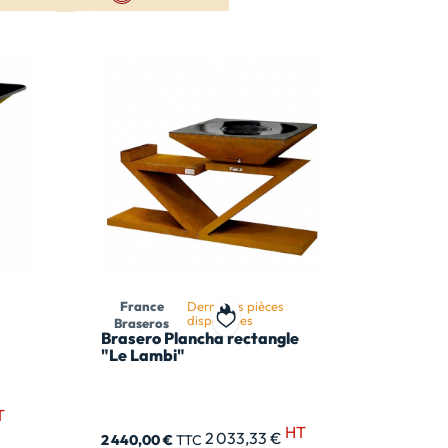
France
Dernières pièces
disponibles
Braseros
 ma liste de souhait
Ajouter à ma liste de souhait
Brasero Plancha rectangle
"Le Lambi"
T
HT
2 033,33 €
2 440,00 €
TTC