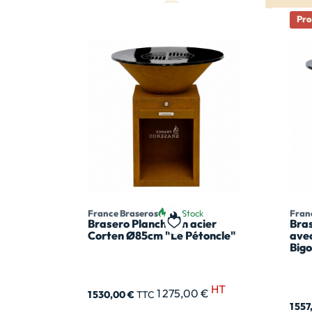
Pr
France Braseros
En Stock
Fran
Brasero Plancha en acier
Bra
Ajouter à ma liste de souhai
Corten Ø85cm "Le Pétoncle"
avec
Big
HT
1 275,00 €
1 530,00 €
TTC
1 55