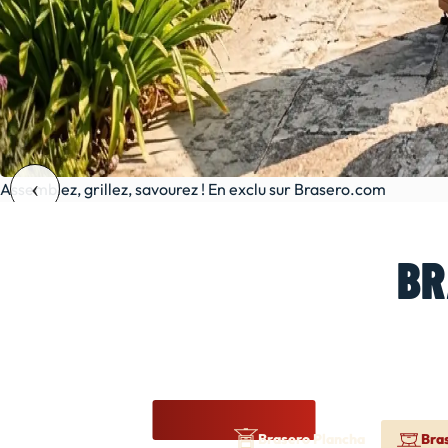
Assemblez, grillez, savourez ! En exclu sur Brasero.com
BR
Brasero Plancha
Bra