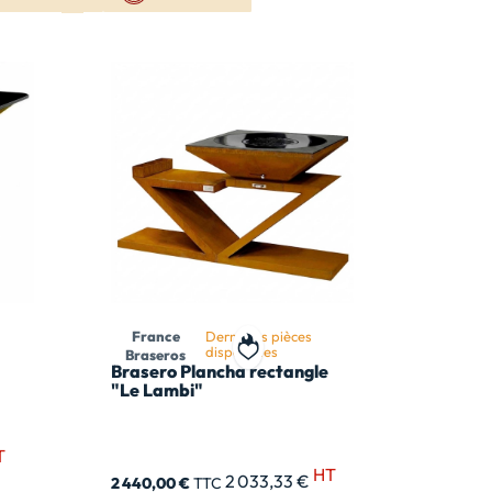
France
Dernières pièces
disponibles
Braseros
 ma liste de souhait
Ajouter à ma liste de souhait
Brasero Plancha rectangle
"Le Lambi"
T
HT
2 033,33 €
2 440,00 €
TTC