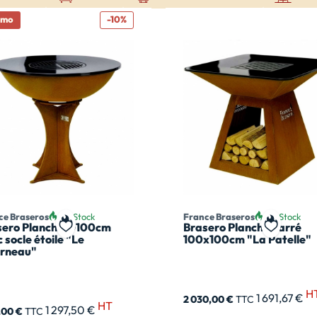
omo
-10%
ce Braseros
En Stock
France Braseros
En Stock
sero Plancha Ø100cm
Brasero Plancha carré
t
Ajouter à ma liste de souhait
Ajouter à
 socle étoile "Le
100x100cm "La Patelle"
orneau"
H
1 691,67 €
2 030,00 €
TTC
HT
1 297,50 €
7,00 €
TTC