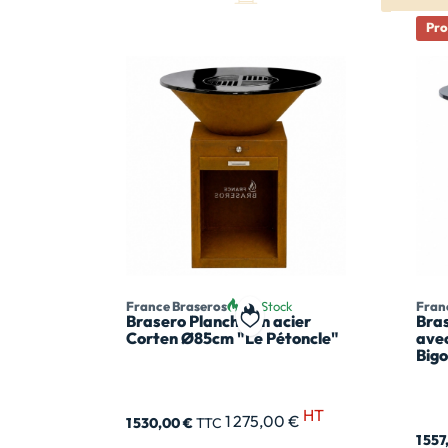
Pr
France Braseros
En Stock
Fran
Brasero Plancha en acier
Bra
Ajouter à ma liste de souhai
Corten Ø85cm "Le Pétoncle"
avec
Big
HT
1 275,00 €
1 530,00 €
TTC
1 55