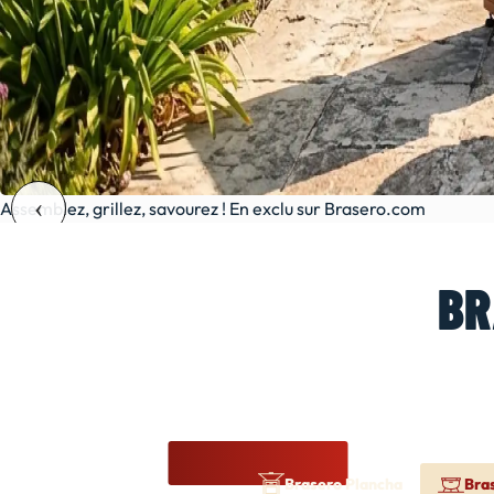
Assemblez, grillez, savourez ! En exclu sur Brasero.com
BR
Brasero Plancha
Bra