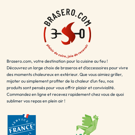
à votre décoration de terrasse.
Le brasero terrasse est également sécurisé et facile à
utiliser, vous permettant de
vous détendre
et de profiter
de votre espace extérieur en toute sécurité. Que vous
souhaitiez passer du temps en solo ou partager des
moments inoubliables avec des amis et de la famille, le
brasero terrasse est la solution idéale pour ajouter une
Brasero.com, votre destination pour la cuisine au feu !
touche de chaleur et de style à votre espace extérieur.
Découvrez un large choix de braseros et d’accessoires pour vivre
- LE BRASERO EXTÉRIEUR / BRASERO POUR
des moments chaleureux en extérieur. Que vous aimiez griller,
JARDIN
mijoter ou simplement profiter de la chaleur d’un feu, nos
produits sont pensés pour vous offrir plaisir et convivialité.
Un brasero extérieur est un
excellent choix
pour les
Commandez en ligne et recevez rapidement chez vous de quoi
sublimer vos repas en plein air !
soirées d'été en plein air. Il peut être utilisé pour se
réchauffer, cuisiner des aliments ou simplement pour
créer une ambiance agréable. Les braseros extérieurs
sont disponibles dans une variété de tailles et de
matériaux, y compris le fer, l'acier inoxydable, l'acier