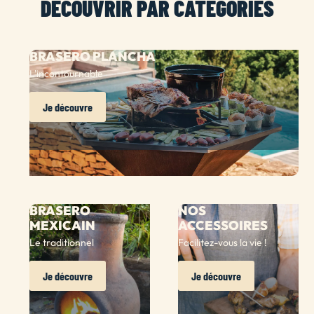
DÉCOUVRIR PAR CATÉGORIES
BRASERO PLANCHA
L'incontournable
Je découvre
BRASERO
NOS
MEXICAIN
ACCESSOIRES
Le traditionnel
Facilitez-vous la vie !
Je découvre
Je découvre