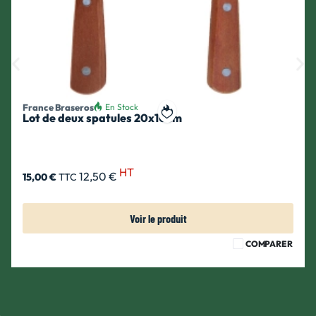
France Braseros
En Stock
Lot de deux spatules 20x10cm
ait
Ajouter à ma liste de souhait
HT
12,50 €
15,00 €
TTC
Voir le produit
COMPARER