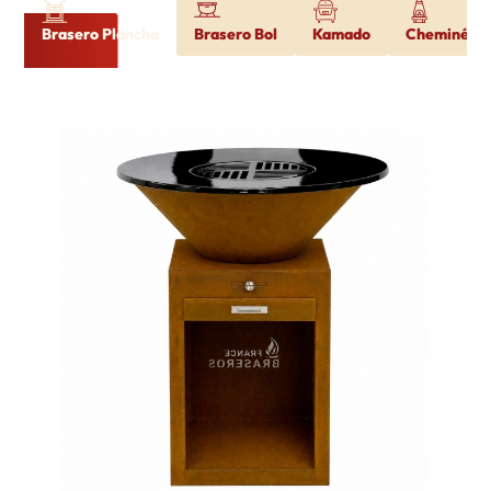
Brasero Plancha
Brasero Bol
Kamado
Cheminée d