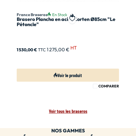
France Braseros
En Stock
Brasero Plancha en acier Corten Ø85cm "Le
Ajouter à ma liste de souhait
Pétoncle"
HT
1 275,00 €
1 530,00 €
TTC
Voir le produit
COMPARER
Voir tous les braseros
NOS GAMMES