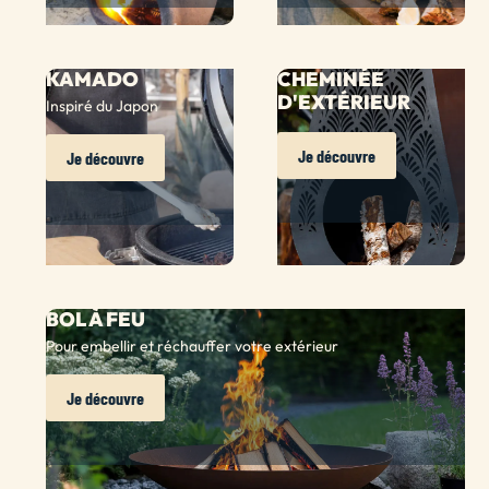
KAMADO
CHEMINÉE
D'EXTÉRIEUR
Inspiré du Japon
Je découvre
Je découvre
BOL À FEU
Pour embellir et réchauffer votre extérieur
Je découvre