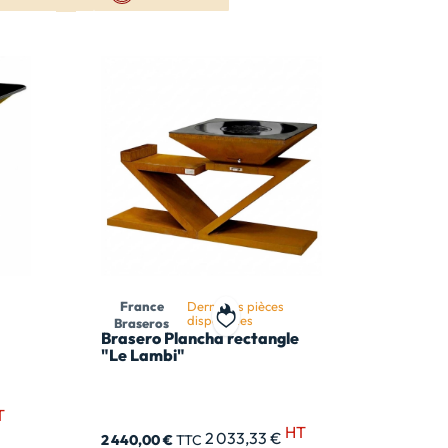
France
Dernières pièces
disponibles
Braseros
 ma liste de souhait
Ajouter à ma liste de souhait
Brasero Plancha rectangle
"Le Lambi"
T
HT
2 033,33 €
2 440,00 €
TTC