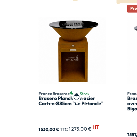
Pr
France Braseros
En Stock
Fran
Brasero Plancha en acier
Bra
Ajouter à ma liste de souhai
Corten Ø85cm "Le Pétoncle"
avec
Big
HT
1 275,00 €
1 530,00 €
TTC
1 55