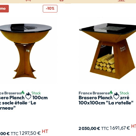
omo
-10%
ce Braseros
En Stock
France Braseros
En Stock
sero Plancha Ø100cm
Brasero Plancha carré
t
Ajouter à ma liste de souhait
Ajouter à
 socle étoile "Le
100x100cm "La Patelle"
orneau"
H
1 691,67 €
2 030,00 €
TTC
HT
1 297,50 €
7,00 €
TTC