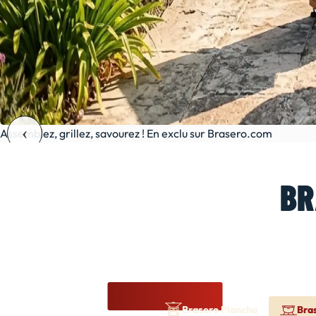
Assemblez, grillez, savourez ! En exclu sur Brasero.com
BR
Brasero Plancha
Bra